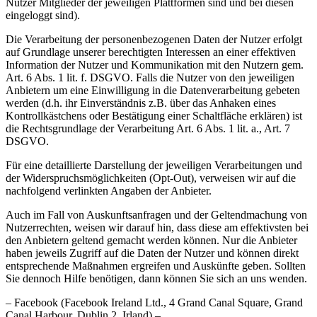
Nutzer Mitglieder der jeweiligen Plattformen sind und bei diesen
eingeloggt sind).
Die Verarbeitung der personenbezogenen Daten der Nutzer erfolgt
auf Grundlage unserer berechtigten Interessen an einer effektiven
Information der Nutzer und Kommunikation mit den Nutzern gem.
Art. 6 Abs. 1 lit. f. DSGVO. Falls die Nutzer von den jeweiligen
Anbietern um eine Einwilligung in die Datenverarbeitung gebeten
werden (d.h. ihr Einverständnis z.B. über das Anhaken eines
Kontrollkästchens oder Bestätigung einer Schaltfläche erklären) ist
die Rechtsgrundlage der Verarbeitung Art. 6 Abs. 1 lit. a., Art. 7
DSGVO.
Für eine detaillierte Darstellung der jeweiligen Verarbeitungen und
der Widerspruchsmöglichkeiten (Opt-Out), verweisen wir auf die
nachfolgend verlinkten Angaben der Anbieter.
Auch im Fall von Auskunftsanfragen und der Geltendmachung von
Nutzerrechten, weisen wir darauf hin, dass diese am effektivsten bei
den Anbietern geltend gemacht werden können. Nur die Anbieter
haben jeweils Zugriff auf die Daten der Nutzer und können direkt
entsprechende Maßnahmen ergreifen und Auskünfte geben. Sollten
Sie dennoch Hilfe benötigen, dann können Sie sich an uns wenden.
– Facebook (Facebook Ireland Ltd., 4 Grand Canal Square, Grand
Canal Harbour, Dublin 2, Irland) –