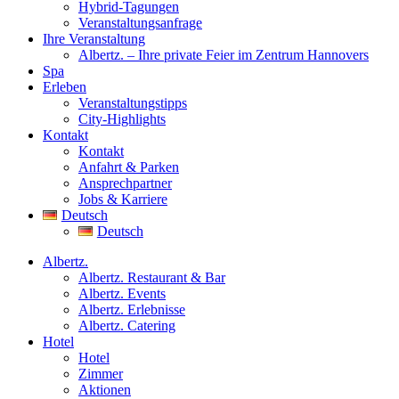
Hybrid-Tagungen
Veranstaltungsanfrage
Ihre Veranstaltung
Albertz. – Ihre private Feier im Zentrum Hannovers
Spa
Erleben
Veranstaltungstipps
City-Highlights
Kontakt
Kontakt
Anfahrt & Parken
Ansprechpartner
Jobs & Karriere
Deutsch
Deutsch
Albertz.
Albertz. Restaurant & Bar
Albertz. Events
Albertz. Erlebnisse
Albertz. Catering
Hotel
Hotel
Zimmer
Aktionen