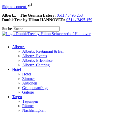
Skip to content
Albertz. – The German Eatery:
0511 / 3495 253
DoubleTree by Hilton HANNOVER:
0511 / 3495 159
Suche
Albertz.
Albertz. Restaurant & Bar
Albertz. Events
Albertz. Erlebnisse
Albertz. Catering
Hotel
Hotel
Zimmer
Aktionen
Gruppenanfrage
Galerie
Tagen
Tagungen
Räume
Nachhaltigkeit