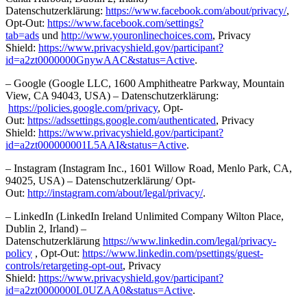
Datenschutzerklärung:
https://www.facebook.com/about/privacy/
,
Opt-Out:
https://www.facebook.com/settings?
tab=ads
und
http://www.youronlinechoices.com
, Privacy
Shield:
https://www.privacyshield.gov/participant?
id=a2zt0000000GnywAAC&status=Active
.
– Google (Google LLC, 1600 Amphitheatre Parkway, Mountain
View, CA 94043, USA) – Datenschutzerklärung:
https://policies.google.com/privacy
, Opt-
Out:
https://adssettings.google.com/authenticated
, Privacy
Shield:
https://www.privacyshield.gov/participant?
id=a2zt000000001L5AAI&status=Active
.
– Instagram (Instagram Inc., 1601 Willow Road, Menlo Park, CA,
94025, USA) – Datenschutzerklärung/ Opt-
Out:
http://instagram.com/about/legal/privacy/
.
– LinkedIn (LinkedIn Ireland Unlimited Company Wilton Place,
Dublin 2, Irland) –
Datenschutzerklärung
https://www.linkedin.com/legal/privacy-
policy
, Opt-Out:
https://www.linkedin.com/psettings/guest-
controls/retargeting-opt-out
, Privacy
Shield:
https://www.privacyshield.gov/participant?
id=a2zt0000000L0UZAA0&status=Active
.