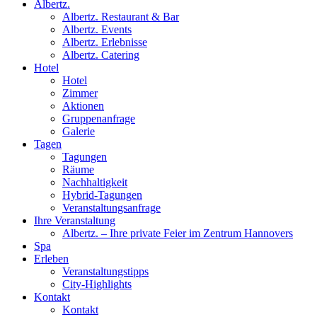
Albertz.
Albertz. Restaurant & Bar
Albertz. Events
Albertz. Erlebnisse
Albertz. Catering
Hotel
Hotel
Zimmer
Aktionen
Gruppenanfrage
Galerie
Tagen
Tagungen
Räume
Nachhaltigkeit
Hybrid-Tagungen
Veranstaltungsanfrage
Ihre Veranstaltung
Albertz. – Ihre private Feier im Zentrum Hannovers
Spa
Erleben
Veranstaltungstipps
City-Highlights
Kontakt
Kontakt