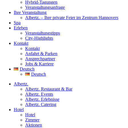
Hybrid-Tagungen
Veranstaltungsanfrage
Ihre Veranstaltung
Albertz. – Ihre private Feier im Zentrum Hannovers
Spa
Erleben
Veranstaltungstipps
City-Highlights
Kontakt
Kontakt
Anfahrt & Parken
Ansprechpartner
Jobs & Karriere
Deutsch
Deutsch
Albertz.
Albertz. Restaurant & Bar
Albertz. Events
Albertz. Erlebnisse
Albertz. Catering
Hotel
Hotel
Zimmer
Aktionen