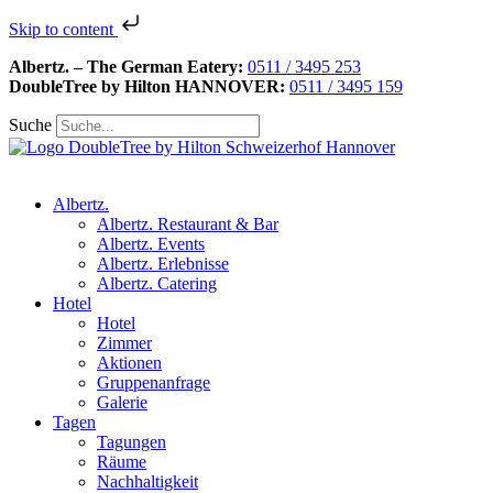
Skip to content
Albertz. – The German Eatery:
0511 / 3495 253
DoubleTree by Hilton HANNOVER:
0511 / 3495 159
Suche
Albertz.
Albertz. Restaurant & Bar
Albertz. Events
Albertz. Erlebnisse
Albertz. Catering
Hotel
Hotel
Zimmer
Aktionen
Gruppenanfrage
Galerie
Tagen
Tagungen
Räume
Nachhaltigkeit