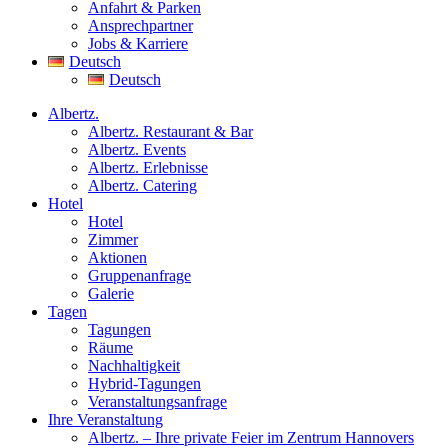
Anfahrt & Parken
Ansprechpartner
Jobs & Karriere
Deutsch
Deutsch
Albertz.
Albertz. Restaurant & Bar
Albertz. Events
Albertz. Erlebnisse
Albertz. Catering
Hotel
Hotel
Zimmer
Aktionen
Gruppenanfrage
Galerie
Tagen
Tagungen
Räume
Nachhaltigkeit
Hybrid-Tagungen
Veranstaltungsanfrage
Ihre Veranstaltung
Albertz. – Ihre private Feier im Zentrum Hannovers